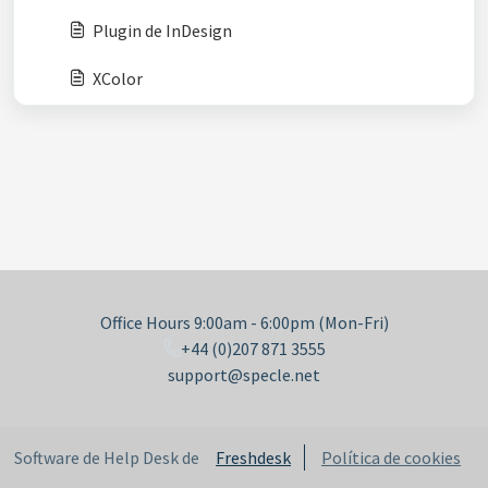
Plugin de InDesign
XColor
Office Hours 9:00am - 6:00pm (Mon-Fri)
+44 (0)207 871 3555
support@specle.net
Software de Help Desk de
Freshdesk
Política de cookies