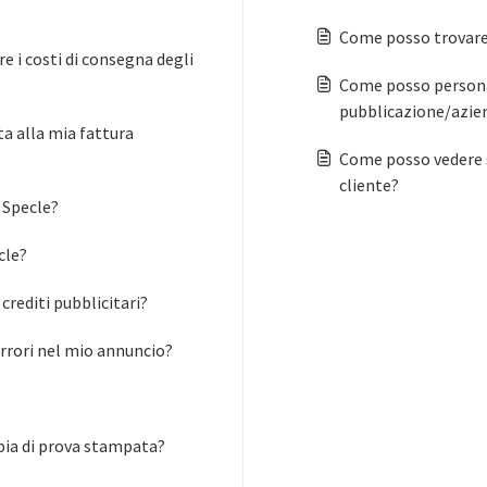
Come posso trovare
e i costi di consegna degli
Come posso personal
pubblicazione/azie
ta alla mia fattura
Come posso vedere s
cliente?
i Specle?
cle?
rediti pubblicitari?
errori nel mio annuncio?
pia di prova stampata?