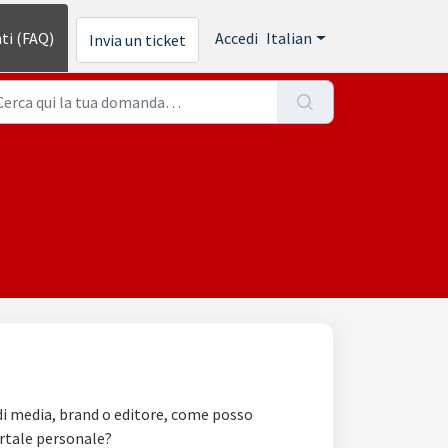
ti (FAQ)
Accedi
Italian
Invia un ticket
i media, brand o editore, come posso
rtale personale?