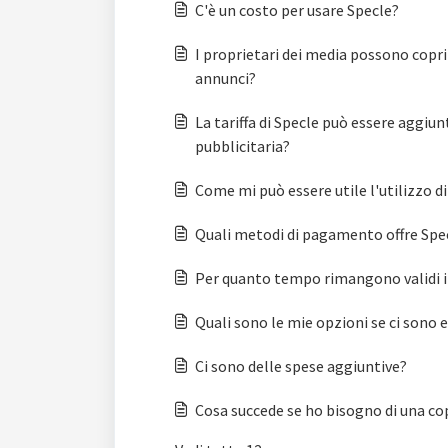
C'è un costo per usare Specle?
I proprietari dei media possono coprir
annunci?
La tariffa di Specle può essere aggiun
pubblicitaria?
Come mi può essere utile l'utilizzo d
Quali metodi di pagamento offre Spe
Per quanto tempo rimangono validi i c
Quali sono le mie opzioni se ci sono 
Ci sono delle spese aggiuntive?
Cosa succede se ho bisogno di una co