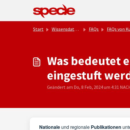
Zum hauptsächlichen Inhalt gehen
Start
Wissensdatenbank
FAQs
FAQs von Kunden / Studi
Was bedeutet es
eingestuft wer
Geändert am Do, 8 Feb, 2024 um 4:31 N
Nationale
und regionale
Publikationen
unte