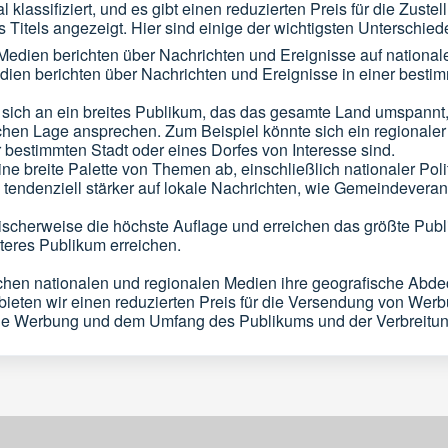
klassifiziert, und es gibt einen reduzierten Preis für die Zuste
itels angezeigt. Hier sind einige der wichtigsten Unterschied
edien berichten über Nachrichten und Ereignisse auf national
ien berichten über Nachrichten und Ereignisse in einer bestim
n sich an ein breites Publikum, das das gesamte Land umspannt
chen Lage ansprechen. Zum Beispiel könnte sich ein regionaler 
r bestimmten Stadt oder eines Dorfes von Interesse sind.
ne breite Palette von Themen ab, einschließlich nationaler Polit
tendenziell stärker auf lokale Nachrichten, wie Gemeindeveran
ischerweise die höchste Auflage und erreichen das größte Pub
teres Publikum erreichen.
hen nationalen und regionalen Medien ihre geografische Abdec
eten wir einen reduzierten Preis für die Versendung von Werbun
nale Werbung und dem Umfang des Publikums und der Verbreitun